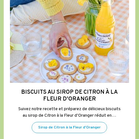
à
la
Fleur
d’Oranger
BISCUITS AU SIROP DE CITRON À LA
FLEUR D’ORANGER
Suivez notre recette et préparez de délicieux biscuits
au sirop de Citron à la Fleur d’Oranger réduit en…
Sirop de Citron à la Fleur d'Oranger