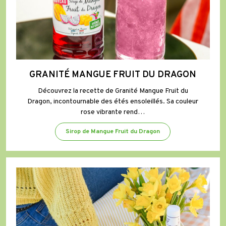
GRANITÉ MANGUE FRUIT DU DRAGON
Découvrez la recette de Granité Mangue Fruit du
Dragon, incontournable des étés ensoleillés. Sa couleur
rose vibrante rend…
Sirop de Mangue Fruit du Dragon
Biscuits
au
Sirop
de
Citron