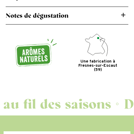
Notes de dégustation
Goût suave, avec une fin de bouche fruitée et
amère.
Une fabrication à
Fresnes-sur-Escaut
(59)
fil des saisons
Des r
◦