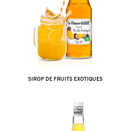
SIROP DE FRUITS EXOTIQUES
Sirop
de
Citron
Jaune