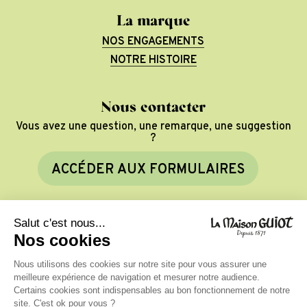
La marque
NOS ENGAGEMENTS
NOTRE HISTOIRE
Nous contacter
Vous avez une question, une remarque, une suggestion
?
A
C
C
É
D
E
R
A
U
X
F
O
R
M
U
L
A
I
R
E
S
©
2026
La Maison Guiot
Mentions légales
Politique de confidentialité