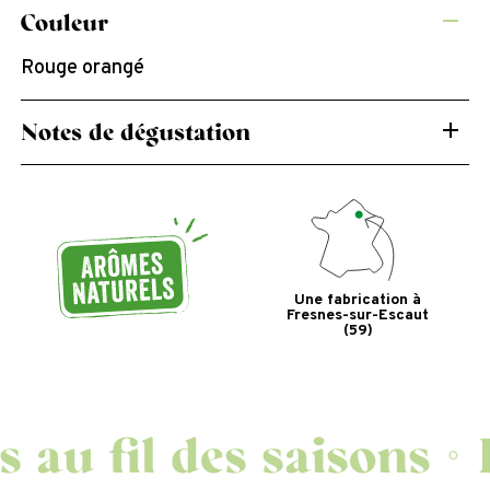
Couleur
Rouge orangé
Notes de dégustation
La saveur acidulée de la groseille associée à la
rondeur de la framboise.
Une fabrication à
Fresnes-sur-Escaut
(59)
u fil des saisons
De
◦