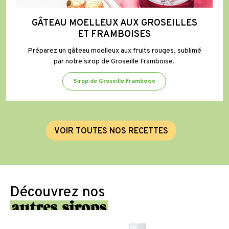
GÂTEAU MOELLEUX AUX GROSEILLES
ET FRAMBOISES
Préparez un gâteau moelleux aux fruits rouges, sublimé
par notre sirop de Groseille Framboise.
Sirop de Groseille Framboise
V
O
I
R
T
O
U
T
E
S
N
O
S
R
E
C
E
T
T
E
S
Découvrez nos
autres sirops
Sirop