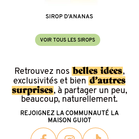
SIROP D’ANANAS
V
O
I
R
T
O
U
S
L
E
S
S
I
R
O
P
S
belles idées
Retrouvez nos
,
d’autres
exclusivités et bien
surprises
, à partager un peu,
beaucoup, naturellement.
REJOIGNEZ LA COMMUNAUTÉ LA
MAISON GUIOT