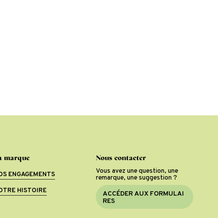
a marque
Nous contacter
Vous avez une question, une
OS ENGAGEMENTS
remarque, une suggestion ?
OTRE HISTOIRE
A
C
C
É
D
E
R
A
U
X
F
O
R
M
U
L
A
I
R
E
S