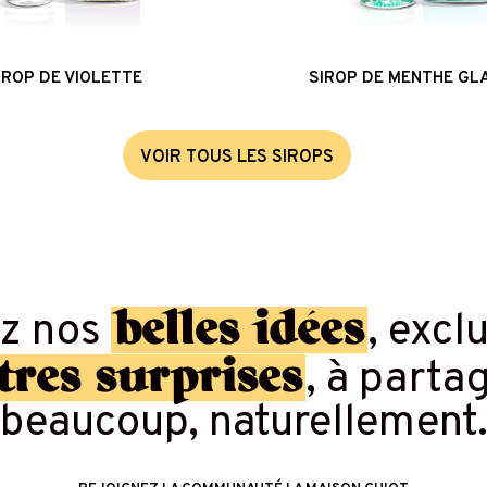
IROP DE VIOLETTE
SIROP DE MENTHE GL
V
O
I
R
T
O
U
S
L
E
S
S
I
R
O
P
S
belles idées
ez nos
, excl
tres surprises
, à parta
beaucoup, naturellement