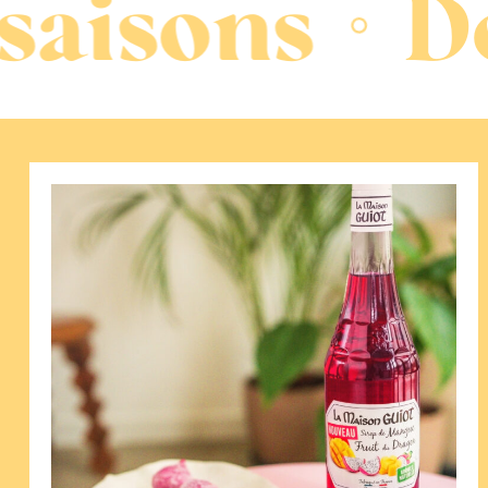
ons
Des re
◦
Mochis
Glacés
Mangue
Fruit
du
Dragon