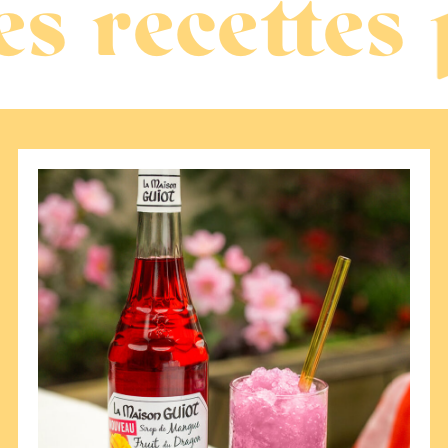
cettes pour 
Granité
Mangue
Fruit
du
Dragon