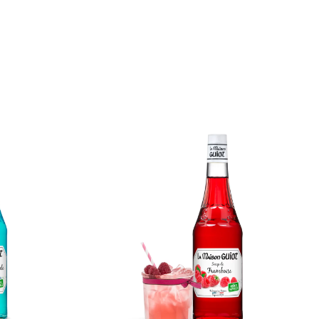
Sirop
de
e
Framboise
e