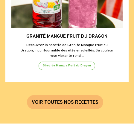
GRANITÉ MANGUE FRUIT DU DRAGON
Découvrez la recette de Granité Mangue Fruit du
Dragon, incontournable des étés ensoleillés. Sa couleur
rose vibrante rend…
Sirop de Mangue Fruit du Dragon
V
O
I
R
T
O
U
T
E
S
N
O
S
R
E
C
E
T
T
E
S