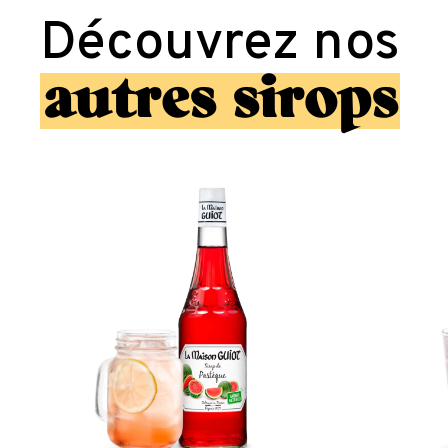
Découvrez nos
autres sirops
Sirop
de
Pastèque