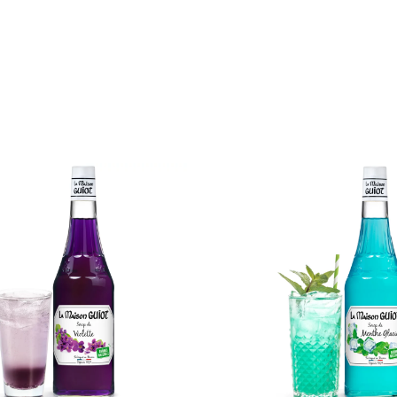
Sirop
Sirop
de
de
Violette
Menth
Glacial