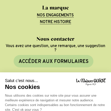
La marque
NOS ENGAGEMENTS
NOTRE HISTOIRE
Nous contacter
Vous avez une question, une remarque, une suggestion
?
A
C
C
É
D
E
R
A
U
X
F
O
R
M
U
L
A
I
R
E
S
©
2026
La Maison Guiot
Mentions légales
Politique de confidentialité