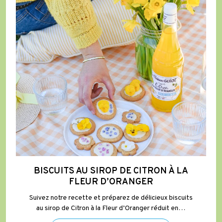
de
Citron
à
la
Fleur
d’Oranger
BISCUITS AU SIROP DE CITRON À LA
FLEUR D’ORANGER
Suivez notre recette et préparez de délicieux biscuits
au sirop de Citron à la Fleur d’Oranger réduit en…