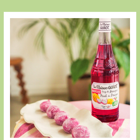
Mochis
Glacés
Mangue
Fruit
du
Dragon