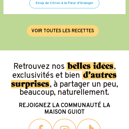
Sirop de Citron à la Fleur d'Oranger
V
O
I
R
T
O
U
T
E
S
L
E
S
R
E
C
E
T
T
E
S
belles idées
Retrouvez nos
,
d’autres
exclusivités et bien
surprises
, à partager un peu,
beaucoup, naturellement.
REJOIGNEZ LA COMMUNAUTÉ LA
MAISON GUIOT