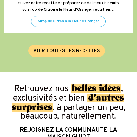
Suivez notre recette et préparez de délicieux biscuits
au sirop de Citron à la Fleur d’Oranger réduit en…
Sirop de Citron à la Fleur d'Oranger
V
O
I
R
T
O
U
T
E
S
L
E
S
R
E
C
E
T
T
E
S
belles idées
Retrouvez nos
,
d’autres
exclusivités et bien
surprises
, à partager un peu,
beaucoup, naturellement.
REJOIGNEZ LA COMMUNAUTÉ LA