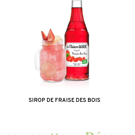
Fraise
des
Bois
SIROP DE FRAISE DES BOIS