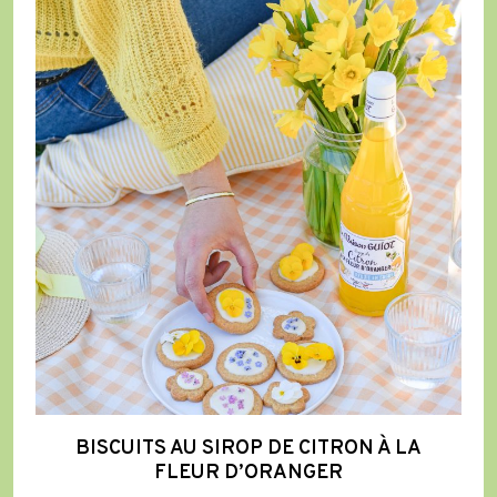
Biscuits
au
Sirop
de
Citron
à
la
Fleur
d’Oranger
BISCUITS AU SIROP DE CITRON À LA
FLEUR D’ORANGER