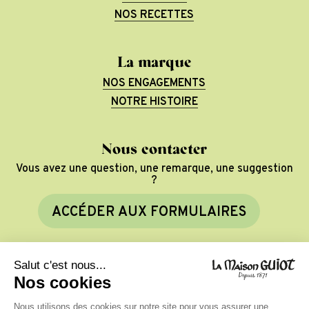
NOS RECETTES
La marque
NOS ENGAGEMENTS
NOTRE HISTOIRE
Nous contacter
Vous avez une question, une remarque, une suggestion
?
A
C
C
É
D
E
R
A
U
X
F
O
R
M
U
L
A
I
R
E
S
©
2026
La Maison Guiot