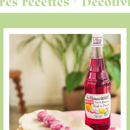
s recettes
Découvrez
◦
Mochis
Glacés
Mangue
Fruit
du
Dragon