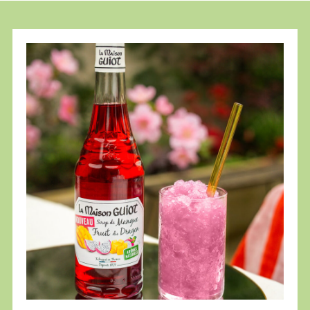
Granité
Mangue
Fruit
du
Dragon