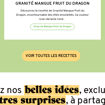
GRANITÉ MANGUE FRUIT DU DRAGON
Découvrez la recette de Granité Mangue Fruit du
Dragon, incontournable des étés ensoleillés. Sa couleur
rose vibrante rend…
Sirop de Mangue Fruit du Dragon
V
O
I
R
T
O
U
T
E
S
L
E
S
R
E
C
E
T
T
E
S
belles idées
ez nos
, excl
tres surprises
, à parta