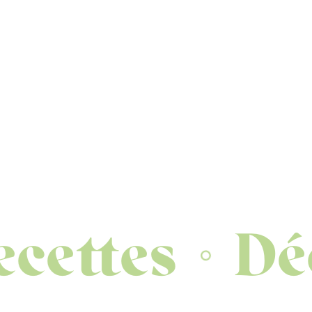
ttes
Décou
◦