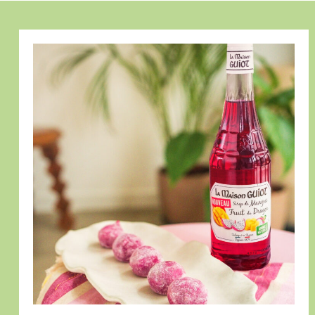
Mochis
Glacés
Mangue
Fruit
du
Dragon