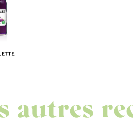
LETTE
tres recet