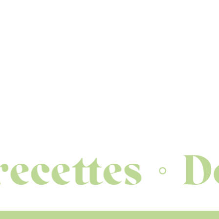
ttes
Décou
◦