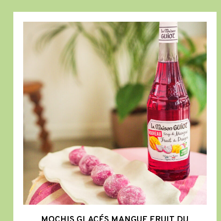
Mochis
Glacés
Mangue
Fruit
du
Dragon
MOCHIS GLACÉS MANGUE FRUIT DU