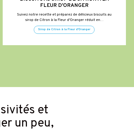
FLEUR D’ORANGER
Suivez notre recette et préparez de délicieux biscuits au
sirop de Citron à la Fleur d’Oranger réduit en…
Sirop de Citron à la Fleur d'Oranger
usivités et
ger un peu,