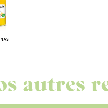
ANAS
utres recet