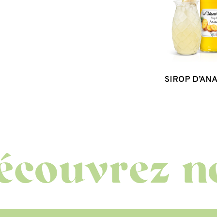
SIROP D’AN
vrez nos a