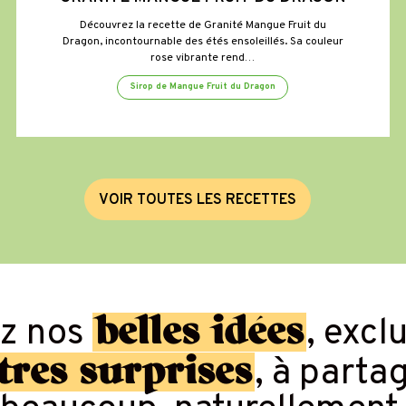
Découvrez la recette de Granité Mangue Fruit du
Dragon, incontournable des étés ensoleillés. Sa couleur
rose vibrante rend…
Sirop de Mangue Fruit du Dragon
V
O
I
R
T
O
U
T
E
S
L
E
S
R
E
C
E
T
T
E
S
belles idées
ez nos
, excl
tres surprises
, à parta