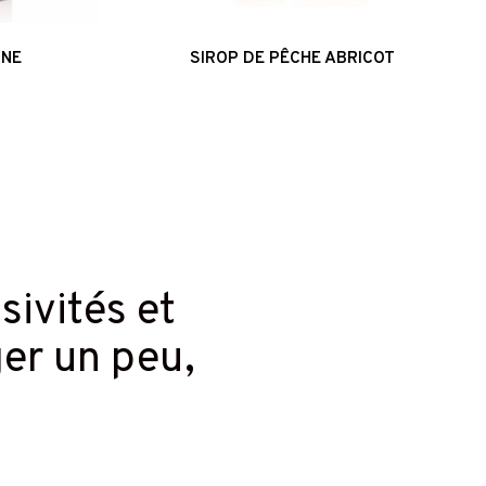
INE
SIROP DE PÊCHE ABRICOT
usivités et
ger un peu,
.