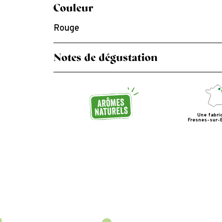
Couleur
Rouge
Notes de dégustation
Des arômes délicatement fruités de fram
offrant une belle longueur en bouche.
Une fabri
Fresnes-sur-