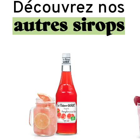
Découvrez nos
autres sirops
Sirop
de
Pamplemousse
Rose