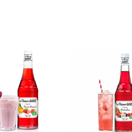
Sirop
Sirop
de
de
Fraise
Grenad
Banane