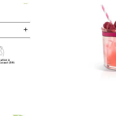
boises mûres
cation à
Escaut (59)