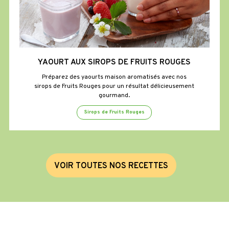
YAOURT AUX SIROPS DE FRUITS ROUGES
Préparez des yaourts maison aromatisés avec nos
sirops de Fruits Rouges pour un résultat délicieusement
gourmand.
Sirops de Fruits Rouges
V
O
I
R
T
O
U
T
E
S
N
O
S
R
E
C
E
T
T
E
S