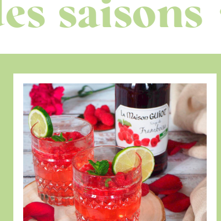
aisons
Des
◦
Limonade
de
Framboise