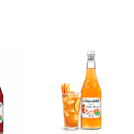
Sirop
de
ine
Pêche
Abricot