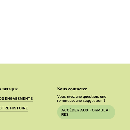
a marque
Nous contacter
Vous avez une question, une
OS ENGAGEMENTS
remarque, une suggestion ?
OTRE HISTOIRE
A
C
C
É
D
E
R
A
U
X
F
O
R
M
U
L
A
I
R
E
S