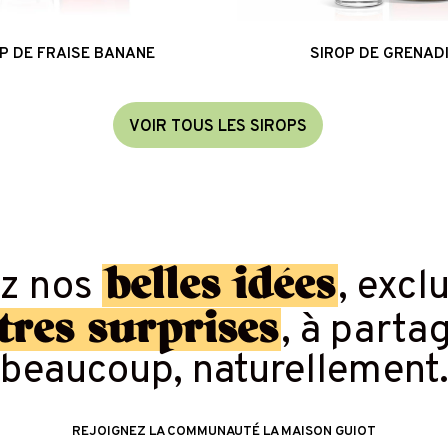
P DE FRAISE BANANE
SIROP DE GRENAD
V
O
I
R
T
O
U
S
L
E
S
S
I
R
O
P
S
belles idées
ez nos
, excl
tres surprises
, à parta
beaucoup, naturellement
REJOIGNEZ LA COMMUNAUTÉ LA MAISON GUIOT